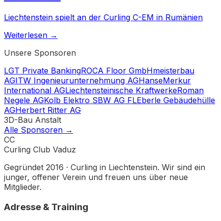
Liechtenstein spielt an der Curling C-EM in Rumänien
Weiterlesen →
Unsere Sponsoren
LGT Private Banking
ROCA Floor GmbH
meisterbau
AG
ITW Ingenieurunternehmung AG
HanseMerkur
International AG
Liechtensteinische Kraftwerke
Roman
Negele AG
Kolb Elektro SBW AG FL
Eberle Gebäudehülle
AG
Herbert Ritter AG
3D-Bau Anstalt
Alle Sponsoren →
CC
Curling Club Vaduz
Gegründet 2016 · Curling in Liechtenstein. Wir sind ein
junger, offener Verein und freuen uns über neue
Mitglieder.
Adresse & Training