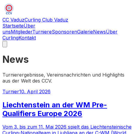
CCV
CC Vaduz
Curling Club Vaduz
Startseite
Über
uns
Mitglieder
Turniere
Sponsoren
Galerie
News
Über
Curling
Kontakt
News
Turnierergebnisse, Vereinsnachrichten und Highlights
aus der Welt des CCV.
Turnier
10. April 2026
Liechtenstein an der WM Pre-
Qualifiers Europe 2026
Vom 3. bis zum 11. Mai 2026 spielt das Liechtensteinische
Curling-Nationalteam in Ljubliana an der C-WM (World