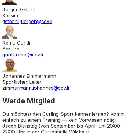
Jürgen Gstöhl
Kassier
gstoehl.juergen@ccv.li
Remo Guntli
Beisitzer
guntli.remo@ccv.li
Johannes Zimmermann
Sportlicher Leiter
zimmermann.johannes@ccv.li
Werde Mitglied
Du möchtest den Curling-Sport kennenlernen? Komm
einfach zu einem Training — kein Vorwissen nötig!
Jeden Dienstag (von September bis April) um 20:00 -
22:00 Uhr in der Curlinghalle Wildhaus.