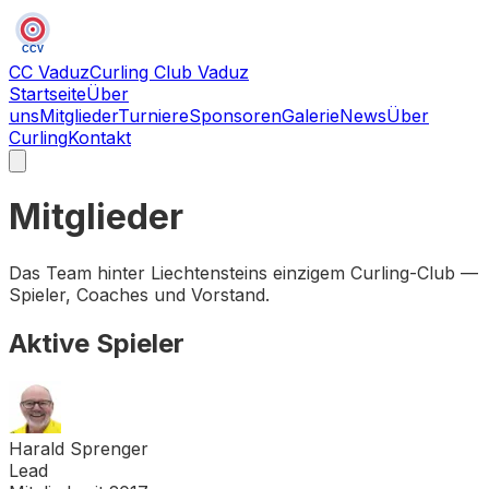
CCV
CC Vaduz
Curling Club Vaduz
Startseite
Über
uns
Mitglieder
Turniere
Sponsoren
Galerie
News
Über
Curling
Kontakt
Mitglieder
Das Team hinter Liechtensteins einzigem Curling-Club —
Spieler, Coaches und Vorstand.
Aktive Spieler
Harald Sprenger
Lead