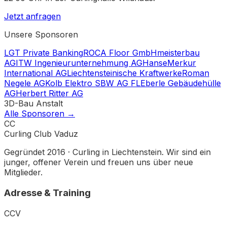
Jetzt anfragen
Unsere Sponsoren
LGT Private Banking
ROCA Floor GmbH
meisterbau
AG
ITW Ingenieurunternehmung AG
HanseMerkur
International AG
Liechtensteinische Kraftwerke
Roman
Negele AG
Kolb Elektro SBW AG FL
Eberle Gebäudehülle
AG
Herbert Ritter AG
3D-Bau Anstalt
Alle Sponsoren →
CC
Curling Club Vaduz
Gegründet 2016 · Curling in Liechtenstein. Wir sind ein
junger, offener Verein und freuen uns über neue
Mitglieder.
Adresse & Training
CCV