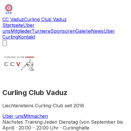
CCV
CC Vaduz
Curling Club Vaduz
Startseite
Über
uns
Mitglieder
Turniere
Sponsoren
Galerie
News
Über
Curling
Kontakt
Curling Club Vaduz
Liechtensteins Curling-Club seit
2016
Über uns
Mitmachen
Nächstes Training:
Jeden
Dienstag (von September bis
April)
·
20:00 - 22:00 Uhr
·
Curlinghalle