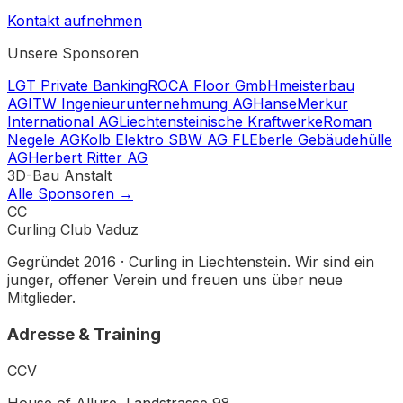
Kontakt aufnehmen
Unsere Sponsoren
LGT Private Banking
ROCA Floor GmbH
meisterbau
AG
ITW Ingenieurunternehmung AG
HanseMerkur
International AG
Liechtensteinische Kraftwerke
Roman
Negele AG
Kolb Elektro SBW AG FL
Eberle Gebäudehülle
AG
Herbert Ritter AG
3D-Bau Anstalt
Alle Sponsoren →
CC
Curling Club Vaduz
Gegründet 2016 · Curling in Liechtenstein. Wir sind ein
junger, offener Verein und freuen uns über neue
Mitglieder.
Adresse & Training
CCV
House of Allure, Landstrasse 98