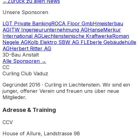
←
Zurück zu allen News
Unsere Sponsoren
LGT Private Banking
ROCA Floor GmbH
meisterbau
AG
ITW Ingenieurunternehmung AG
HanseMerkur
International AG
Liechtensteinische Kraftwerke
Roman
Negele AG
Kolb Elektro SBW AG FL
Eberle Gebäudehülle
AG
Herbert Ritter AG
3D-Bau Anstalt
Alle Sponsoren →
CC
Curling Club Vaduz
Gegründet 2016 · Curling in Liechtenstein. Wir sind ein
junger, offener Verein und freuen uns über neue
Mitglieder.
Adresse & Training
CCV
House of Allure, Landstrasse 98