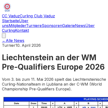
CCV
CC Vaduz
Curling Club Vaduz
Startseite
Über
uns
Mitglieder
Turniere
Sponsoren
Galerie
News
Über
Curling
Kontakt
←
Alle News
Turnier
10. April 2026
Liechtenstein an der WM
Pre-Qualifiers Europe 2026
Vom 3. bis zum 11. Mai 2026 spielt das Liechtensteinische
Curling-Nationalteam in Ljubliana an der C-WM (World
Championship Pre-Qualifiers Europe).