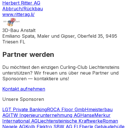
Herbert Ritter AG
Abbruch/Rückbau
www.ritterag.li/
3D-Bau Anstalt
Emiliano Spata, Maler und Gipser, Oberfeld 35, 9495
Triesen FL
Partner werden
Du möchtest den einzigen Curling-Club Liechtensteins
unterstützen? Wir freuen uns über neue Partner und
Sponsoren — kontaktiere uns!
Kontakt aufnehmen
Unsere Sponsoren
LGT Private Banking
ROCA Floor GmbH
meisterbau
AG
ITW Ingenieurunternehmung AG
HanseMerkur
International AG
Liechtensteinische Kraftwerke
Roman
Negele AG
Kolb Elektro SBW AG FL
Eberle Gebäudehülle