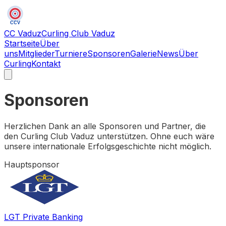
CCV
CC Vaduz
Curling Club Vaduz
Startseite
Über
uns
Mitglieder
Turniere
Sponsoren
Galerie
News
Über
Curling
Kontakt
Sponsoren
Herzlichen Dank an alle Sponsoren und Partner, die
den Curling Club Vaduz unterstützen. Ohne euch wäre
unsere internationale Erfolgsgeschichte nicht möglich.
Hauptsponsor
LGT Private Banking